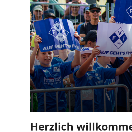
FV
Zum
Haupt-
Illertissen
Inhalt
springen
1921
Herzlich willkomme