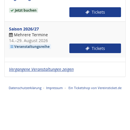
Jetzt buchen
Tickets
Saison 2026/27
Mehrere Termine
bis
14.
–
29. August 2026
Veranstaltungsreihe
Tickets
Vergangene Veranstaltungen zeigen
Datenschutzerklärung
Impressum
Ein Ticketshop von Vereinsticket.de