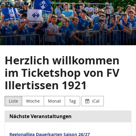
FV
Zum
Haupt-
Illertissen
Inhalt
springen
1921
Herzlich willkommen
im Ticketshop von FV
Illertissen 1921
Liste
Woche
Monat
Tag
iCal
Nächste Veranstaltungen
Regionalliga Dauerkarten Saison 26/27