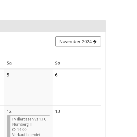
November 2024
Samstag
Sonntag
Sa
So
Keine
Keine
5
6
Veranstaltungen
Veranstaltungen
Keine
12
13
Veranstaltungen
FV Illertissen vs 1.FC
Nürnberg II
14:00
Verkauf beendet