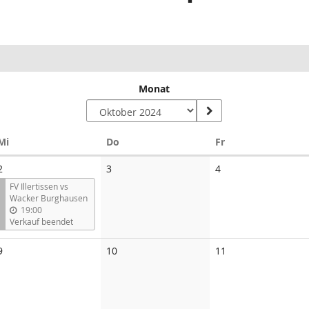
Monat
Mittwoch
Donnerstag
Freitag
Mi
Do
Fr
Keine
Keine
2
3
4
Veranstaltungen
Veranstaltungen
FV Illertissen vs
Wacker Burghausen
19:00
Verkauf beendet
Keine
Keine
Keine
9
10
11
Veranstaltungen
Veranstaltungen
Veranstaltungen