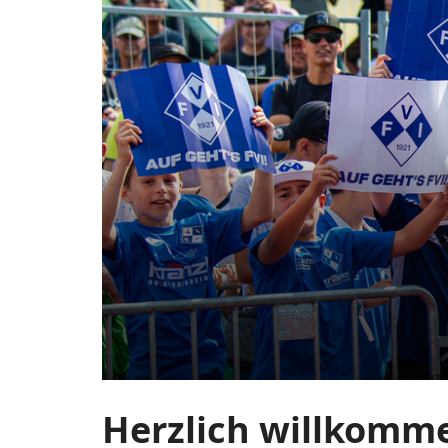
FV
Zum
Haupt-
Illertissen
Inhalt
springen
1921
Herzlich willkomme