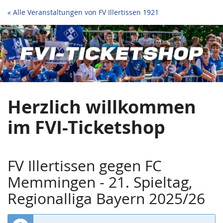
Zum
« Alle Veranstaltungen von FV Illertissen 1921
Haupt-
Regionalliga
Inhalt
springen
Heimspiele
2025/26
Herzlich willkommen
im FVI-Ticketshop
FV Illertissen gegen FC
Memmingen - 21. Spieltag,
Regionalliga Bayern 2025/26